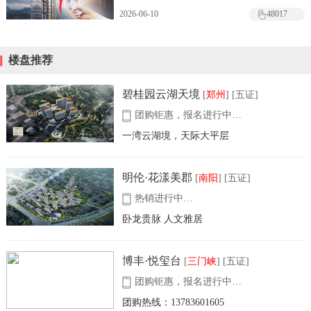
2026-06-10
48017
楼盘推荐
碧桂园云湖天境
[
郑州
] [五证]
团购钜惠，报名进行中…
一湾云湖境，天际大平层
明伦·花漾美郡
[
南阳
] [五证]
热销进行中…
卧龙贵脉 人文雅居
博丰·悦玺台
[
三门峡
] [五证]
团购钜惠，报名进行中…
团购热线：13783601605