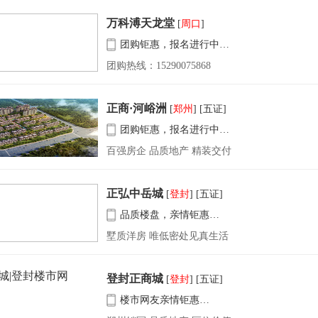
万科溥天龙堂
[
周口
]
团购钜惠，报名进行中…
团购热线：15290075868
正商·河峪洲
[
郑州
] [五证]
团购钜惠，报名进行中…
百强房企 品质地产 精装交付
正弘中岳城
[
登封
] [五证]
品质楼盘，亲情钜惠…
墅质洋房 唯低密处见真生活
登封正商城
[
登封
] [五证]
楼市网友亲情钜惠…