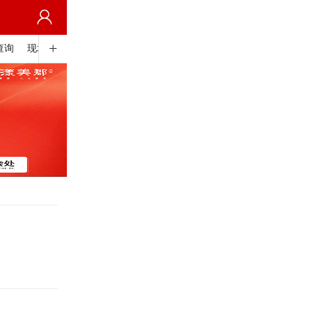
+
查询
现场直播
二 手 房
租赁中心
商用物业
土地信息
旅游