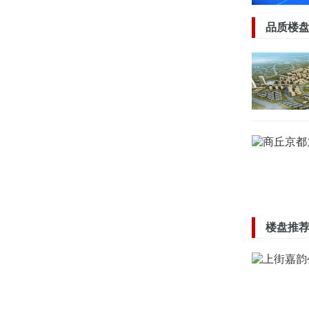
品质楼
楼盘推