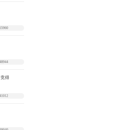
65960
48944
企竞得
41012
39040