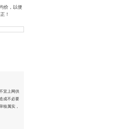
盘均价，以便
更正！
不宜上网供
造成不必要
审核属实，