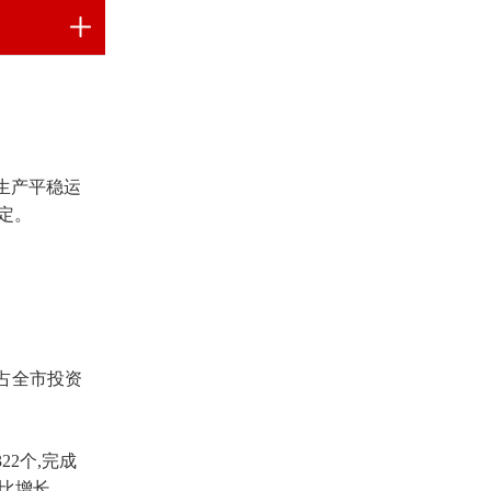
生产平稳运
定。
，占全市投资
2个,完成
同比增长