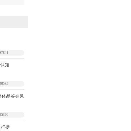
37841
城认知
49535
媒体品鉴会风
25376
排行榜