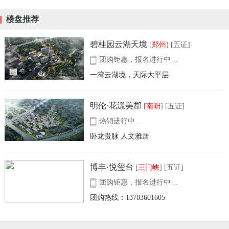
楼盘推荐
碧桂园云湖天境
[
郑州
] [五证]
团购钜惠，报名进行中…
一湾云湖境，天际大平层
明伦·花漾美郡
[
南阳
] [五证]
热销进行中…
卧龙贵脉 人文雅居
博丰·悦玺台
[
三门峡
] [五证]
团购钜惠，报名进行中…
团购热线：13783601605