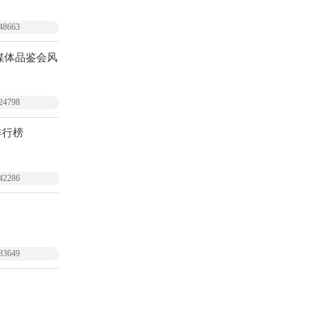
48663
媒体品鉴会风
24798
排行榜
42286
33649