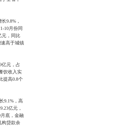
长9.8%，
-10月份同
5亿元，同比
场增速高于城镇
9亿元，占
；餐饮收入实
提高0.8个
9.1%，高
.23亿元，
0月底，金融
融机构贷款余
位。