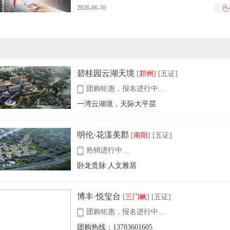
2026-06-10
碧桂园云湖天境
[
郑州
] [五证]
团购钜惠，报名进行中…
一湾云湖境，天际大平层
明伦·花漾美郡
[
南阳
] [五证]
热销进行中…
卧龙贵脉 人文雅居
博丰·悦玺台
[
三门峡
] [五证]
团购钜惠，报名进行中…
团购热线：13783601605