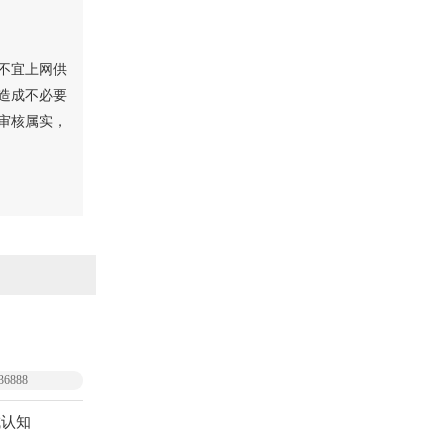
不宜上网供
造成不必要
审核属实，
36888
城认知