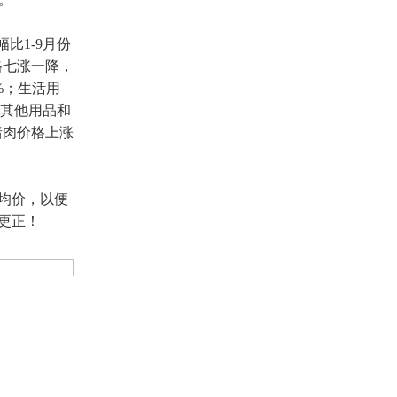
比1-9月份
格七涨一降，
%；生活用
；其他用品和
猪肉价格上涨
。
盘均价，以便
更正！