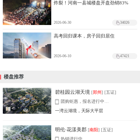
炸裂！河南一县城楼盘开盘劲销83%
2026-06-30
34026
高考回归课本，房子回归居住
2026-06-10
47421
楼盘推荐
碧桂园云湖天境
[
郑州
] [五证]
团购钜惠，报名进行中…
一湾云湖境，天际大平层
明伦·花漾美郡
[
南阳
] [五证]
热销进行中…