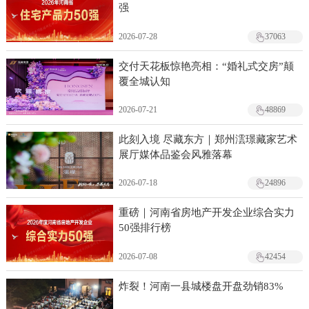
强
2026-07-28
37063
交付天花板惊艳亮相：“婚礼式交房”颠
覆全城认知
2026-07-21
48869
此刻入境 尽藏东方｜郑州澐璟藏家艺术
展厅媒体品鉴会风雅落幕
2026-07-18
24896
重磅｜河南省房地产开发企业综合实力
50强排行榜
2026-07-08
42454
炸裂！河南一县城楼盘开盘劲销83%