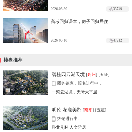
2026-06-30
33749
高考回归课本，房子回归居住
2026-06-10
47212
楼盘推荐
碧桂园云湖天境
[
郑州
] [五证]
团购钜惠，报名进行中…
一湾云湖境，天际大平层
明伦·花漾美郡
[
南阳
] [五证]
热销进行中…
卧龙贵脉 人文雅居