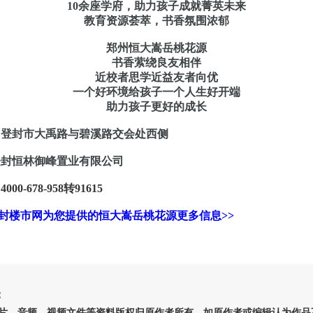
10余座学府，助力孩子成就菁英未来
教育资源荟萃，书香氛围浓郁
郑州恒大嵩岳桃花源
书香萦绕良友相伴
近校者思学近益友者向优
一个好环境给孩子一个人生好开端
助力孩子更好的成长
登封市大禹路与碧溪路交会处西侧
封恒林御峰置业有限公司
：
4000-678-958转91615
封楼市网为您提供的恒大嵩岳桃花源更多信息>>
：
片、音频、视频文件等资料版权归原作者所有，如原作者或编辑认为作品