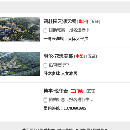
碧桂园云湖天境
[
郑州
] [五证]
团购钜惠，报名进行中…
一湾云湖境，天际大平层
明伦·花漾美郡
[
南阳
] [五证]
热销进行中…
卧龙贵脉 人文雅居
博丰·悦玺台
[
三门峡
] [五证]
团购钜惠，报名进行中…
团购热线：13783601605