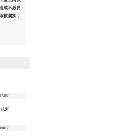
造成不必要
审核属实，
37297
城认知
49072