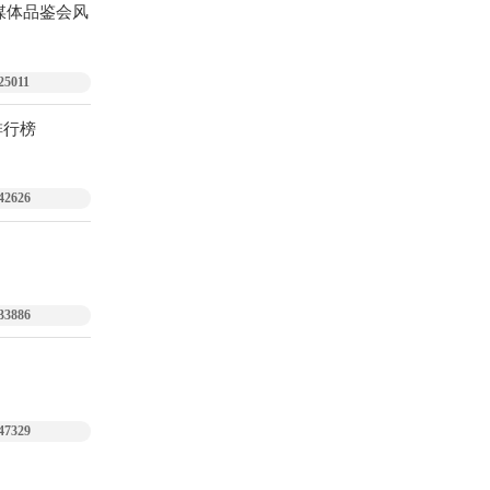
媒体品鉴会风
25011
排行榜
42626
33886
47329